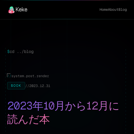
Keke
Home
About
Blog
$
cd ../blog
//
system.post.render
//
2023.12.31
BOOK
2023年10月から12月に
読んだ本